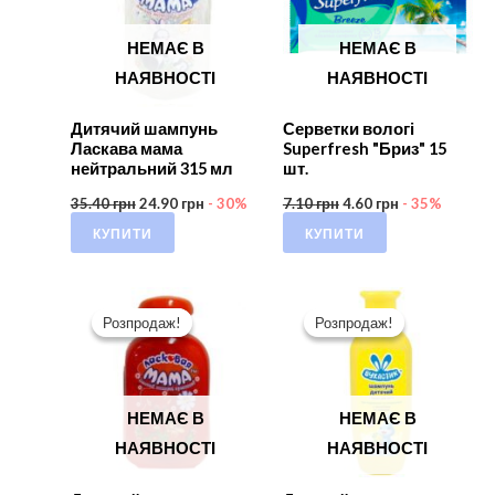
НЕМАЄ В
НЕМАЄ В
НАЯВНОСТІ
НАЯВНОСТІ
Дитячий шампунь
Серветки вологі
Ласкава мама
Superfresh "Бриз" 15
нейтральний 315 мл
шт.
35.40
грн
24.90
грн
- 30%
7.10
грн
4.60
грн
- 35%
КУПИТИ
КУПИТИ
Розпродаж!
Розпродаж!
Розпродаж!
Розпродаж!
НЕМАЄ В
НЕМАЄ В
НАЯВНОСТІ
НАЯВНОСТІ