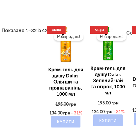
Показано 1–32 із 42
АКЦІЯ
АКЦІЯ
Розпродаж!
Розпродаж!
Крем-гель для
Крем-гель для
душу Dalas
душу Dalas
D
Зелений чай
Олія ши та
т
та огірок, 1000
пряна ваніль,
мл
1000 мл
195.00
грн
195.00
грн
1
134.00
грн
- 31%
134.00
грн
- 31%
КУПИТИ
КУПИТИ