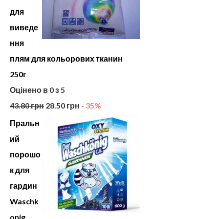
для
виведе
ння
плям для кольорових тканин
250г
Оцінено в
0
з 5
43.80
грн
28.50
грн
- 35%
Пральн
ий
порошо
к для
гардин
Waschk
onig