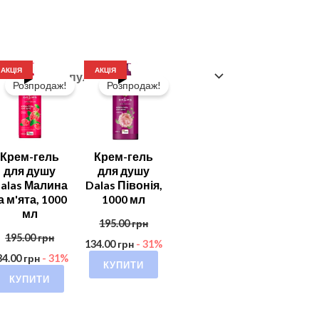
АКЦІЯ
АКЦІЯ
Розпродаж!
Розпродаж!
Крем-гель
Крем-гель
для душу
для душу
alas Малина
Dalas Півонія,
а м'ята, 1000
1000 мл
мл
195.00
грн
195.00
грн
134.00
грн
- 31%
34.00
грн
- 31%
КУПИТИ
КУПИТИ