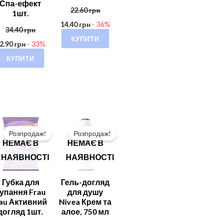
Спа-ефект
22.60
грн
1шт.
14.40
грн
- 36%
34.40
грн
КУПИТИ
2.90
грн
- 33%
КУПИТИ
Розпродаж!
Розпродаж!
НЕМАЄ В
НЕМАЄ В
НАЯВНОСТІ
НАЯВНОСТІ
Губка для
Гель-догляд
упання Frau
для душу
au Активний
Nivea Крем та
догляд 1шт.
алое, 750 мл