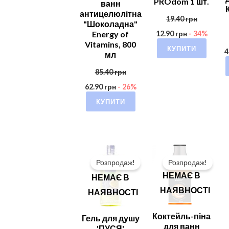
PROdom 1 шт.
ванн
антицелюлітна
19.40
грн
"Шоколадна"
Energy of
12.90
грн
- 34%
Vitamins, 800
КУПИТИ
4
мл
85.40
грн
62.90
грн
- 26%
КУПИТИ
Розпродаж!
Розпродаж!
НЕМАЄ В
НЕМАЄ В
НАЯВНОСТІ
НАЯВНОСТІ
Коктейль-піна
Гель для душу
для ванн
'ПУСЯ'