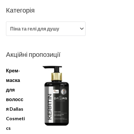
Категорія
Акційні пропозиції
Крем-
маска
для
волосс
я Dallas
Cosmeti
cs