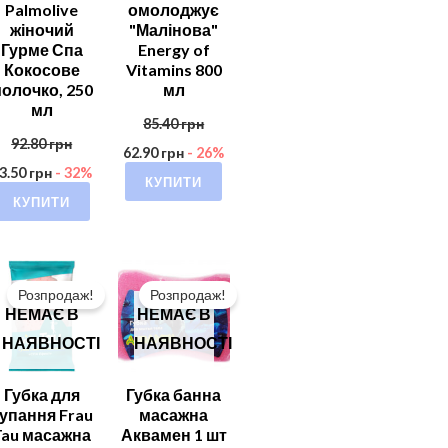
Palmolive
омолоджує
жіночий
"Малінова"
Гурме Спа
Energy of
Кокосове
Vitamins 800
олочко, 250
мл
мл
85.40
грн
92.80
грн
62.90
грн
- 26%
3.50
грн
- 32%
КУПИТИ
КУПИТИ
Розпродаж!
Розпродаж!
НЕМАЄ В
НЕМАЄ В
НАЯВНОСТІ
НАЯВНОСТІ
Губка для
Губка банна
упання Frau
масажна
Tau масажна
Аквамен 1 шт