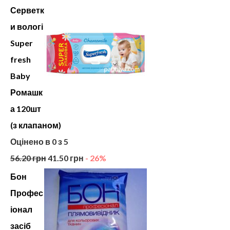
Серветк
и вологі
Super
fresh
Baby
Ромашк
а 120шт
(з клапаном)
Оцінено в
0
з 5
56.20
грн
41.50
грн
- 26%
Бон
Профес
іонал
засіб