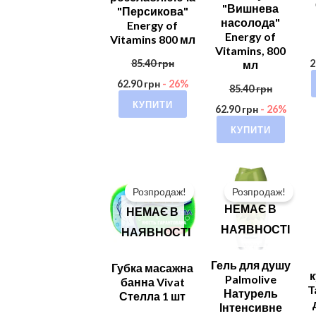
"Вишнева
"Персикова"
насолода"
Energy of
Energy of
Vitamins 800 мл
Vitamins, 800
85.40
грн
2
мл
62.90
грн
- 26%
85.40
грн
КУПИТИ
62.90
грн
- 26%
КУПИТИ
Розпродаж!
Розпродаж!
НЕМАЄ В
НЕМАЄ В
НАЯВНОСТІ
НАЯВНОСТІ
Гель для душу
Губка масажна
к
Palmolive
банна Vivat
T
Натурель
Стелла 1 шт
Інтенсивне