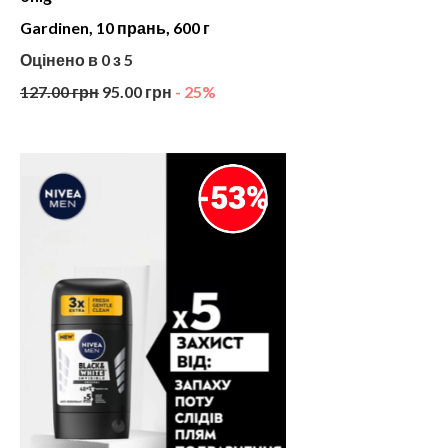
Gardinen, 10 прань, 600 г
Оцінено в
0
з 5
127.00
грн
95.00
грн
- 25%