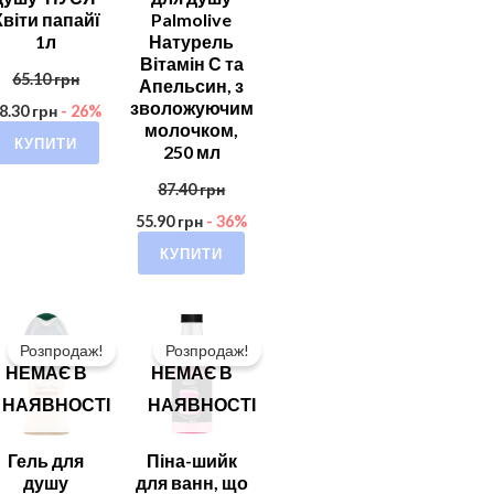
Квіти папайї
Palmolive
1л
Натурель
Вітамін С та
65.10
грн
Апельсин, з
зволожуючим
8.30
грн
- 26%
молочком,
КУПИТИ
250 мл
87.40
грн
55.90
грн
- 36%
КУПИТИ
Розпродаж!
Розпродаж!
НЕМАЄ В
НЕМАЄ В
НАЯВНОСТІ
НАЯВНОСТІ
Гель для
Піна-шийк
душу
для ванн, що