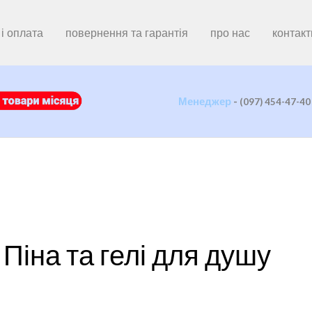
і оплата
повернення та гарантія
про нас
контакт
Менеджер
-
(097) 454-47-40
Піна та гелі для душу