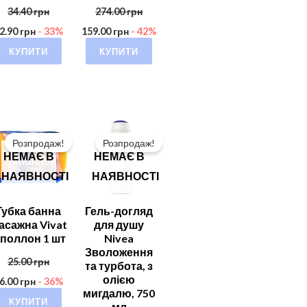
34.40
грн
274.00
грн
2.90
грн
- 33%
159.00
грн
- 42%
КУПИТИ
КУПИТИ
Розпродаж!
Розпродаж!
НЕМАЄ В
НЕМАЄ В
НАЯВНОСТІ
НАЯВНОСТІ
Губка банна
Гель-догляд
асажна Vivat
для душу
поллон 1 шт
Nivea
Зволоження
25.00
грн
та турбота, з
олією
6.00
грн
- 36%
мигдалю, 750
КУПИТИ
мл