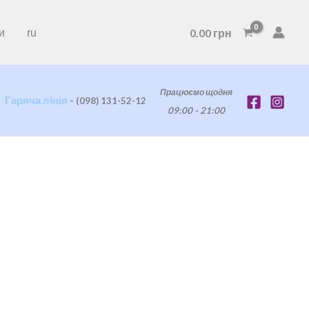
0.00
грн
и
ru
Працюємо щодня
Гаряча лінія
-
(098) 131-52-12
09:00 - 21:00