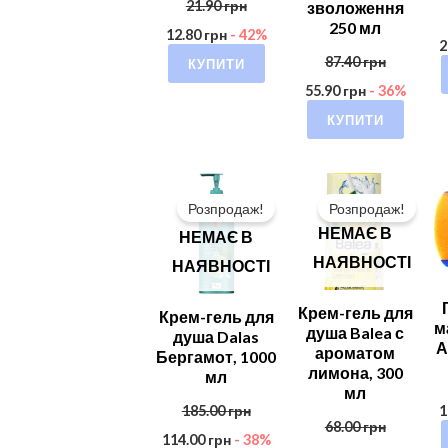
21.90
грн
зволоження
250 мл
12.80
грн
- 42%
2
87.40
грн
КУПИТИ
55.90
грн
- 36%
КУПИТИ
Розпродаж!
Розпродаж!
НЕМАЄ В
НЕМАЄ В
НАЯВНОСТІ
НАЯВНОСТІ
Крем-гель для
Крем-гель для
м
душа Balea с
душа Dalas
А
ароматом
Бергамот, 1000
лимона, 300
мл
мл
185.00
грн
1
68.00
грн
114.00
грн
- 38%