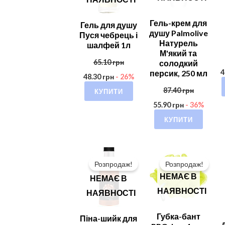
Гель-крем для
Гель для душу
душу Palmolive
Пуся чебрець і
Натурель
шалфей 1л
М'який та
65.10
грн
солодкий
4
персик, 250 мл
48.30
грн
- 26%
87.40
грн
КУПИТИ
55.90
грн
- 36%
КУПИТИ
Розпродаж!
Розпродаж!
НЕМАЄ В
НЕМАЄ В
НАЯВНОСТІ
НАЯВНОСТІ
Губка-бант
Піна-шийк для