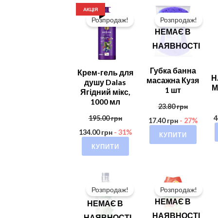
АКЦІЯ
Розпродаж!
Розпродаж!
НЕМАЄ В
НАЯВНОСТІ
Губка банна
Крем-гель для
Н
масажна Кузя
душу Dalas
М
1 шт
Ягідний мікс,
1000 мл
23.80
грн
195.00
грн
4
17.40
грн
- 27%
134.00
грн
- 31%
КУПИТИ
КУПИТИ
Розпродаж!
Розпродаж!
НЕМАЄ В
НЕМАЄ В
НАЯВНОСТІ
НАЯВНОСТІ