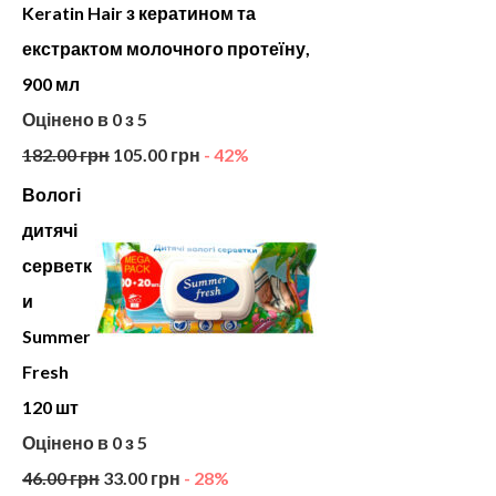
Keratin Hair з кератином та
екстрактом молочного протеїну,
900 мл
Оцінено в
0
з 5
182.00
грн
105.00
грн
- 42%
Вологі
дитячі
серветк
и
Summer
Fresh
120 шт
Оцінено в
0
з 5
46.00
грн
33.00
грн
- 28%