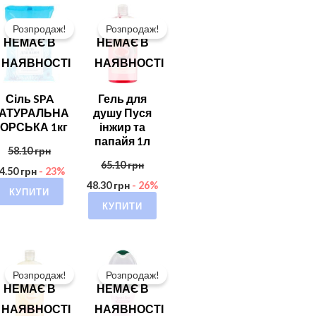
Розпродаж!
Розпродаж!
НЕМАЄ В
НЕМАЄ В
НАЯВНОСТІ
НАЯВНОСТІ
Сіль SPA
Гель для
АТУРАЛЬНА
душу Пуся
ОРСЬКА 1кг
інжир та
папайя 1л
58.10
грн
65.10
грн
4.50
грн
- 23%
48.30
грн
- 26%
КУПИТИ
КУПИТИ
Розпродаж!
Розпродаж!
НЕМАЄ В
НЕМАЄ В
НАЯВНОСТІ
НАЯВНОСТІ