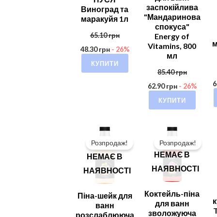
заспокійлива
Виноград та
"Мандаринова
маракуйя 1л
спокуса"
65.10
грн
Energy of
м
Vitamins, 800
48.30
грн
- 26%
мл
КУПИТИ
85.40
грн
6
62.90
грн
- 26%
КУПИТИ
Розпродаж!
Розпродаж!
НЕМАЄ В
НЕМАЄ В
НАЯВНОСТІ
НАЯВНОСТІ
Коктейль-піна
Піна-шейк для
к
для ванн
ванн
зволожуюча
розслаблююча