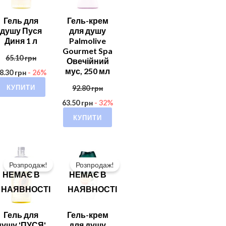
Гель для
Гель-крем
душу Пуся
для душу
Диня 1 л
Palmolive
Gourmet Spa
65.10
грн
Овечійний
мус, 250 мл
8.30
грн
- 26%
КУПИТИ
92.80
грн
63.50
грн
- 32%
КУПИТИ
Розпродаж!
Розпродаж!
НЕМАЄ В
НЕМАЄ В
НАЯВНОСТІ
НАЯВНОСТІ
Гель для
Гель-крем
душу 'ПУСЯ'
для душу