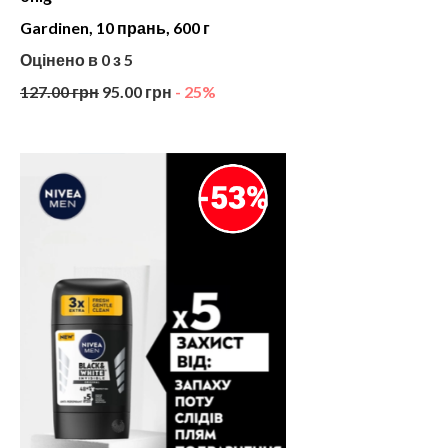
Gardinen, 10 прань, 600 г
Оцінено в
0
з 5
127.00
грн
95.00
грн
- 25%