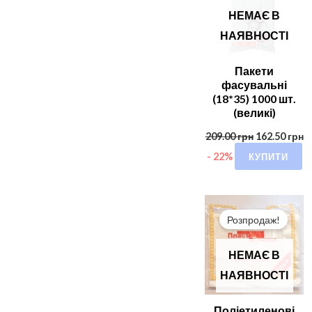
НЕМАЄ В
НАЯВНОСТІ
Пакети
фасувальні
(18*35) 1000 шт.
(великі)
209.00
грн
162.50
грн
КУПИТИ
- 22%
Розпродаж!
НЕМАЄ В
НАЯВНОСТІ
Поліетиленові