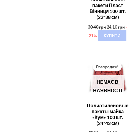
пакети Пласт
Вінниця 100 шт.
(22*38 см)
30.40
грн
24.10
грн
-
КУПИТИ
21%
Розпродаж!
НЕМАЄ В
НАЯВНОСТІ
Полиэтиленовые
пакеты майка
«Кум» 100 шт.
(24*43 см)