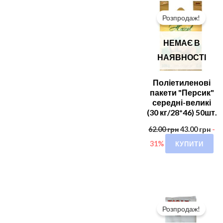
Розпродаж!
НЕМАЄ В
НАЯВНОСТІ
Поліетиленові
пакети "Персик"
середні-великі
(30 кг/28*46) 50шт.
62.00
грн
43.00
грн
-
КУПИТИ
31%
Розпродаж!