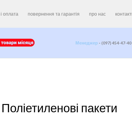
і оплата
повернення та гарантія
про нас
контакт
Менеджер
-
(097) 454-47-40
Поліетиленові пакети