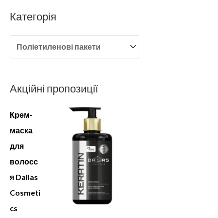
Категорія
Акційні пропозиції
Крем-
маска
для
волосс
я Dallas
Cosmeti
cs