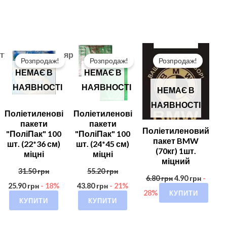
Розпродаж!
Розпродаж!
Розпродаж!
НЕМАЄ В
НЕМАЄ В
НАЯВНОСТІ
НАЯВНОСТІ
НЕМАЄ В
НАЯВНОСТІ
Поліетиленові
Поліетиленові
пакети
пакети
Поліетиленовий
"ПоліПак" 100
"ПоліПак" 100
пакет BMW
шт. (22*36 см)
шт. (24*45 см)
(70кг) 1шт.
міцні
міцні
міцний
31.50
грн
55.20
грн
6.80
грн
4.90
грн
-
25.90
грн
- 18%
43.80
грн
- 21%
КУПИТИ
28%
КУПИТИ
КУПИТИ