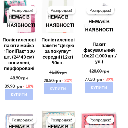
Розпродаж!
Розпродаж!
Розпродаж!
НЕМАЄ В
НЕМАЄ В
НЕМАЄ В
НАЯВНОСТІ
НАЯВНОСТІ
НАЯВНОСТІ
Поліетиленові
Поліетиленові
Пакет
пакети майка
пакети "Дякую
фасувальний
"ПоліПак" 100
за покупку"
10х22 (1000 шт./
шт. (24*43 см)
середні (12кг)
уп.)
посилені,
50шт.
перфоровані
128.00
грн
41.00
грн
48.90
грн
77.50
грн
- 39%
28.50
грн
- 30%
39.90
грн
- 18%
КУПИТИ
КУПИТИ
КУПИТИ
Розпродаж!
Розпродаж!
Розпродаж!
НЕМАЄ В
НЕМАЄ В