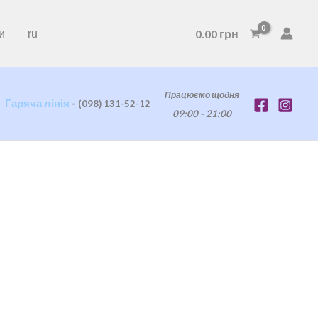
0.00
грн
и
ru
Працюємо щодня
Гаряча лінія
-
(098) 131-52-12
09:00 - 21:00