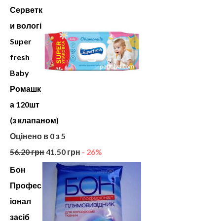
Серветк
и вологі
Super
fresh
Baby
Ромашк
а 120шт
(з клапаном)
Оцінено в
0
з 5
56.20
грн
41.50
грн
- 26%
Бон
Профес
іонал
засіб