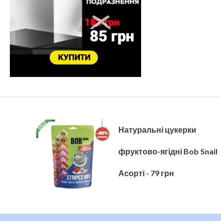
Натуральні цукерки
фруктово-ягідні Bob Snail
Асорті - 79 грн