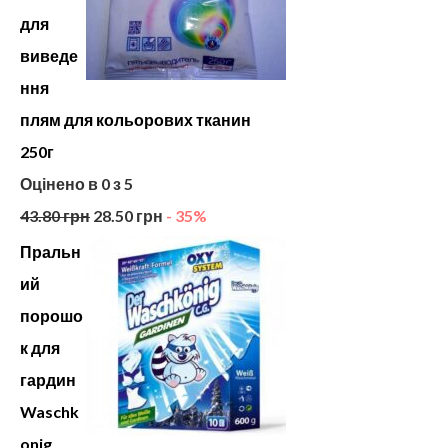
для
виведе
ння
плям для кольорових тканин
250г
Оцінено в
0
з 5
43.80
грн
28.50
грн
- 35%
Пральн
ий
порошо
к для
гардин
Waschk
onig