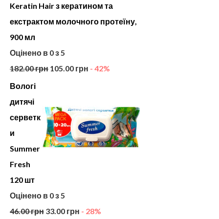
Keratin Hair з кератином та
екстрактом молочного протеїну,
900 мл
Оцінено в
0
з 5
182.00
грн
105.00
грн
- 42%
Вологі
дитячі
серветк
и
Summer
Fresh
120 шт
Оцінено в
0
з 5
46.00
грн
33.00
грн
- 28%