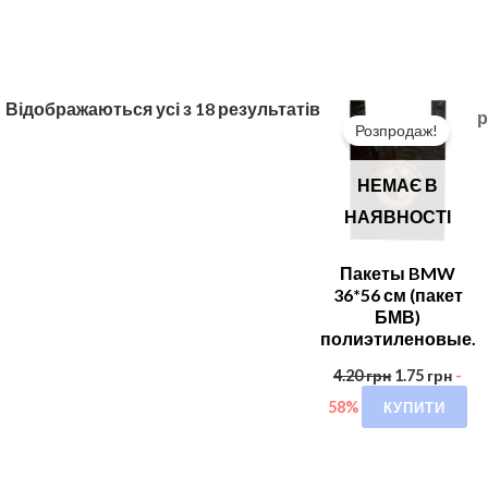
Відображаються усі з 18 результатів
Розпродаж!
НЕМАЄ В
НАЯВНОСТІ
Пакеты BMW
36*56 см (пакет
БМВ)
полиэтиленовые.
4.20
грн
1.75
грн
-
КУПИТИ
58%