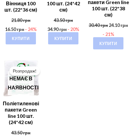
пакети Green line
Вінниця 100
100 шт. (24*42
100 шт. (22*38
шт. (22*36 см)
см)
см)
21.80
грн
43.50
грн
30.40
грн
24.10
грн
16.50
грн
- 24%
34.90
грн
- 20%
- 21%
КУПИТИ
КУПИТИ
КУПИТИ
Розпродаж!
НЕМАЄ В
НАЯВНОСТІ
Поліетиленові
пакети Green
line 100 шт.
(24*42 см)
43.50
грн