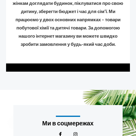
жінкам доглядати будинок, піклуватися про свою
дитину, зберегти бюджет і час для сім'ї. Ми
працюємо у двох основних напрямках – товари
побутової хімії та дитячі товари. За допомогою
нашого інтернет магазину ви можете швидко
зробити замовлення у будь-який час доби.
Ми в соцмережах
F
I
a
n