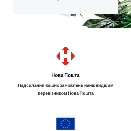
c
s
e
t
b
a
o
g
o
r
k
a
-
m
f
Нова Пошта
Надсилання ваших замовлень найшвидшим
перевізником Нова Пошта