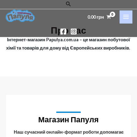
Пошук
Перейти
до
MAI
0.00
грн
вмісту
ME
Про нас
Інтернет-магазин Papulya.com.ua – це магазин побутової
хімії та товарів для дому від Європейських виробників.
Магазин Папуля
Наш сучасний онлайн-формат роботи допомагає