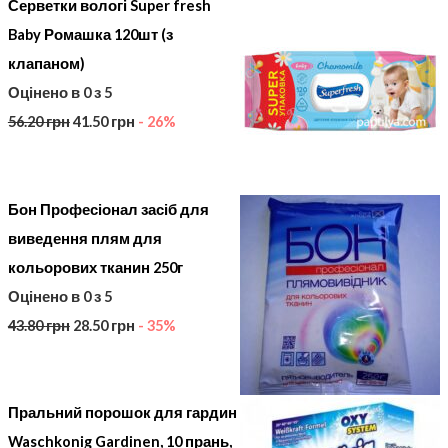
Серветки вологі Super fresh
Baby Ромашка 120шт (з
клапаном)
Оцінено в
0
з 5
56.20
грн
41.50
грн
- 26%
Бон Професіонал засіб для
виведення плям для
кольорових тканин 250г
Оцінено в
0
з 5
43.80
грн
28.50
грн
- 35%
Пральний порошок для гардин
Waschkonig Gardinen, 10 прань,