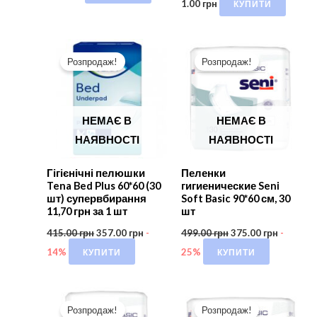
КУПИТИ
1.00
грн
Розпродаж!
Розпродаж!
НЕМАЄ В
НЕМАЄ В
НАЯВНОСТІ
НАЯВНОСТІ
Гігієнічні пелюшки
Пеленки
Tena Bed Plus 60*60 (30
гигиенические Seni
шт) супервбирання
Soft Basic 90*60 см, 30
11,70 грн за 1 шт
шт
415.00
грн
357.00
грн
-
499.00
грн
375.00
грн
-
КУПИТИ
КУПИТИ
14%
25%
Розпродаж!
Розпродаж!