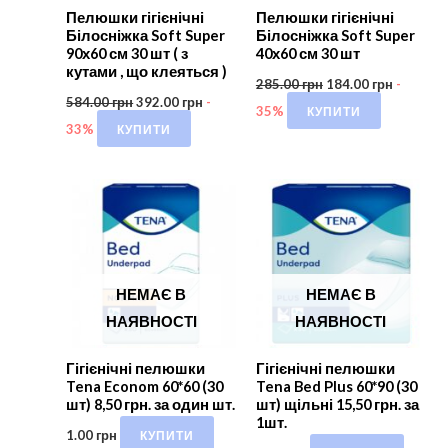
Пелюшки гігієнічні
Пелюшки гігієнічні
Білосніжка Soft Super
Білосніжка Soft Super
90х60 см 30 шт ( з
40х60 см 30 шт
кутами , що клеяться )
285.00
грн
184.00
грн
-
584.00
грн
392.00
грн
-
КУПИТИ
35%
КУПИТИ
33%
НЕМАЄ В
НЕМАЄ В
НАЯВНОСТІ
НАЯВНОСТІ
Гігієнічні пелюшки
Гігієнічні пелюшки
Tena Econom 60*60 (30
Tena Bed Plus 60*90 (30
шт) 8,50 грн. за один шт.
шт) щільні 15,50 грн. за
1шт.
КУПИТИ
1.00
грн