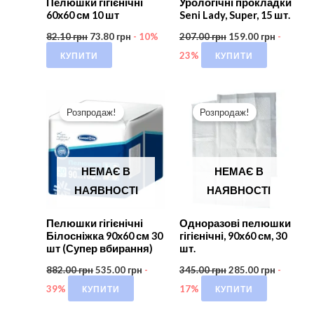
Пелюшки гігієнічні
Урологічні прокладки
60х60 см 10 шт
Seni Lady, Super, 15 шт.
82.10
грн
73.80
грн
- 10%
207.00
грн
159.00
грн
-
КУПИТИ
КУПИТИ
23%
Розпродаж!
Розпродаж!
НЕМАЄ В
НЕМАЄ В
НАЯВНОСТІ
НАЯВНОСТІ
Пелюшки гігієнічні
Одноразові пелюшки
Білосніжка 90х60 см 30
гігієнічні, 90х60 см, 30
шт (Супер вбирання)
шт.
882.00
грн
535.00
грн
-
345.00
грн
285.00
грн
-
КУПИТИ
КУПИТИ
39%
17%