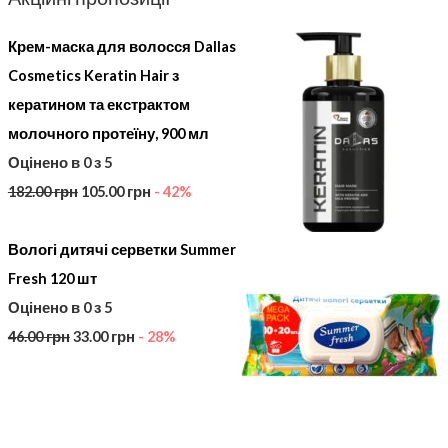
Крем-маска для волосся Dallas
Cosmetics Keratin Hair з
кератином та екстрактом
молочного протеїну, 900 мл
Оцінено в
0
з 5
182.00
грн
105.00
грн
- 42%
Вологі дитячі серветки Summer
Fresh 120 шт
Оцінено в
0
з 5
46.00
грн
33.00
грн
- 28%