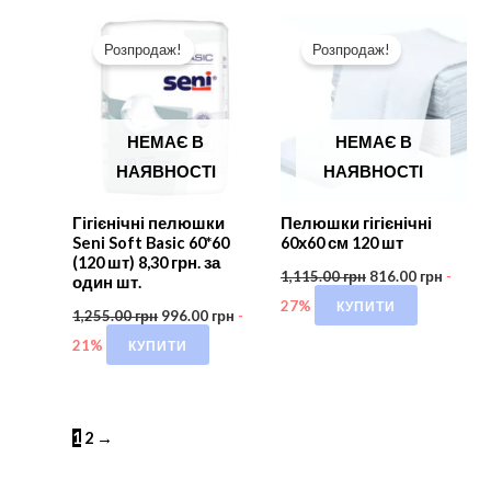
Розпродаж!
Розпродаж!
НЕМАЄ В
НЕМАЄ В
НАЯВНОСТІ
НАЯВНОСТІ
Гігієнічні пелюшки
Пелюшки гігієнічні
Seni Soft Basic 60*60
60х60 см 120 шт
(120 шт) 8,30 грн. за
1,115.00
грн
816.00
грн
-
один шт.
КУПИТИ
27%
1,255.00
грн
996.00
грн
-
КУПИТИ
21%
1
2
→