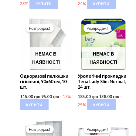
КУПИТИ
КУПИТИ
23%
24%
Розпродаж!
Розпродаж!
НЕМАЄ В
НЕМАЄ В
НАЯВНОСТІ
НАЯВНОСТІ
Одноразові пелюшки
Урологічні прокладки
гігієнічні, 90х60 см, 10
Tena Lady Slim Normal,
шт.
24 шт.
115.00
грн
95.00
грн
- 17%
185.00
грн
138.00
грн
-
КУПИТИ
КУПИТИ
25%
Розпродаж!
Розпродаж!