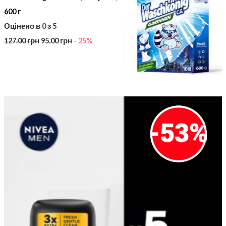
600 г
Оцінено в
0
з 5
127.00
грн
95.00
грн
- 25%