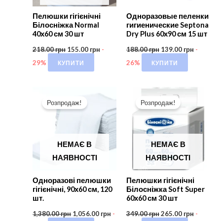
Пелюшки гігієнічні
Одноразовые пеленки
Білосніжка Normal
гигиенические Septona
40х60 см 30 шт
Dry Plus 60х90 см 15 шт
218.00
грн
155.00
грн
-
188.00
грн
139.00
грн
-
КУПИТИ
КУПИТИ
29%
26%
Розпродаж!
Розпродаж!
НЕМАЄ В
НЕМАЄ В
НАЯВНОСТІ
НАЯВНОСТІ
Одноразові пелюшки
Пелюшки гігієнічні
гігієнічні, 90х60 см, 120
Білосніжка Soft Super
шт.
60х60 см 30 шт
1,380.00
грн
1,056.00
грн
-
349.00
грн
265.00
грн
-