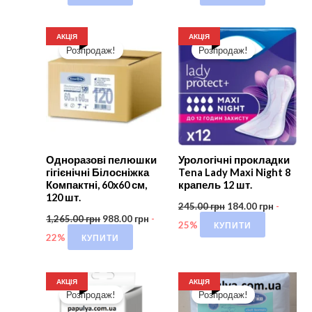
АКЦІЯ
АКЦІЯ
Розпродаж!
Розпродаж!
Одноразові пелюшки
Урологічні прокладки
гігієнічні Білосніжка
Tena Lady Maxi Night 8
Компактні, 60х60 см,
крапель 12 шт.
120 шт.
245.00
грн
184.00
грн
-
1,265.00
грн
988.00
грн
-
КУПИТИ
25%
КУПИТИ
22%
АКЦІЯ
АКЦІЯ
Розпродаж!
Розпродаж!