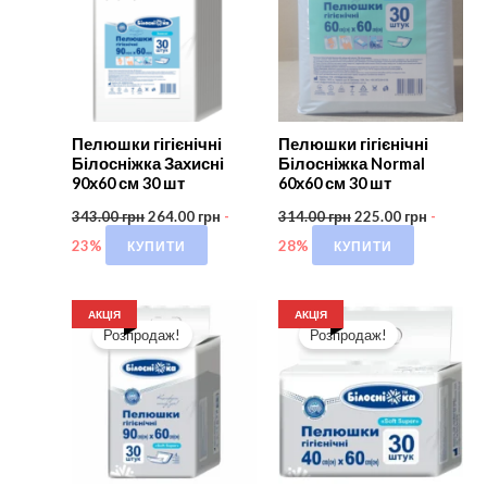
Пелюшки гігієнічні
Пелюшки гігієнічні
Білосніжка Захисні
Білосніжка Normal
90х60 см 30 шт
60х60 см 30 шт
343.00
грн
264.00
грн
-
314.00
грн
225.00
грн
-
КУПИТИ
КУПИТИ
23%
28%
АКЦІЯ
АКЦІЯ
Розпродаж!
Розпродаж!