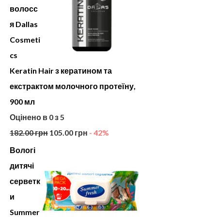
волосс
я Dallas
Cosmeti
cs
Keratin Hair з кератином та
екстрактом молочного протеїну,
900 мл
Оцінено в
0
з 5
182.00
грн
105.00
грн
- 42%
Вологі
дитячі
серветк
и
Summer