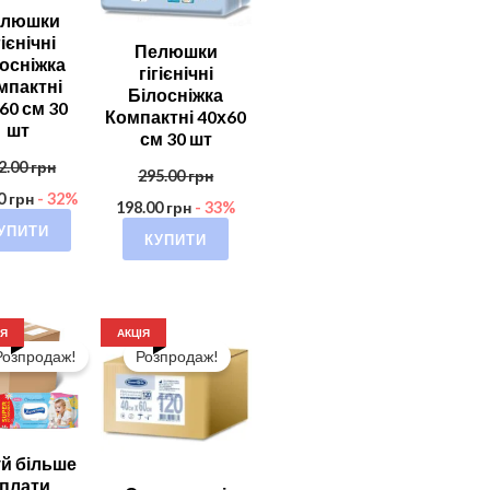
елюшки
гієнічні
Пелюшки
осніжка
гігієнічні
мпактні
Білосніжка
60 см 30
Компактні 40х60
шт
см 30 шт
2.00
грн
295.00
грн
00
грн
- 32%
198.00
грн
- 33%
УПИТИ
КУПИТИ
ІЯ
АКЦІЯ
Розпродаж!
Розпродаж!
й більше
 плати