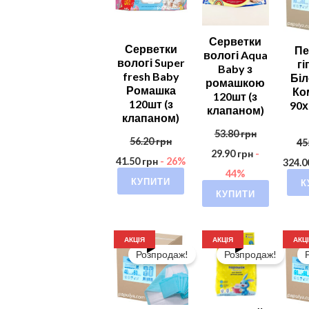
Серветки
Серветки
П
вологі Aqua
вологі Super
гі
Baby з
fresh Baby
Біл
ромашкою
Ромашка
Ко
120шт (з
120шт (з
90х
клапаном)
клапаном)
53.80
грн
56.20
грн
45
29.90
грн
-
41.50
грн
- 26%
324.
44%
КУПИТИ
К
КУПИТИ
АКЦІЯ
АКЦІЯ
АКЦ
Розпродаж!
Розпродаж!