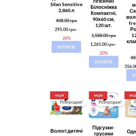
гігієнічні
Silan Sensitive
м
Білосніжка
2,860 л
Се
Компактні,
вол
90х60 см,
408.00
грн
fr
120 шт.
Р
295.00
грн
-
1
1,588.00
грн
28%
кла
1,265.00
грн
-
КУПИТИ
20%
48
КУПИТИ
356.
К
АКЦІЯ
АКЦІЯ
АКЦ
Розпродаж!
Розпродаж!
Підгузки-
Вологі дитячі
Одн
трусики