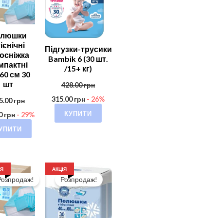
елюшки
гієнічні
Підгузки-трусики
осніжка
Bambik 6 (30 шт.
мпактні
/15+ кг)
60 см 30
шт
428.00
грн
315.00
грн
- 26%
5.00
грн
КУПИТИ
00
грн
- 29%
УПИТИ
ІЯ
АКЦІЯ
Розпродаж!
Розпродаж!