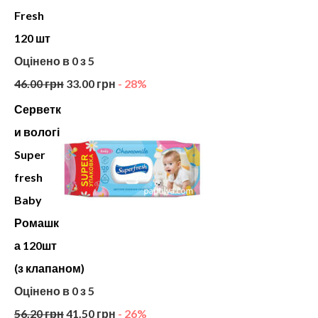
Fresh
120 шт
Оцінено в
0
з 5
46.00
грн
33.00
грн
- 28%
Серветк
и вологі
Super
fresh
Baby
Ромашк
а 120шт
(з клапаном)
Оцінено в
0
з 5
56.20
грн
41.50
грн
- 26%