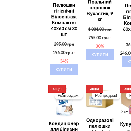
Пральний
Пелюшки
П
порошок
гігієнічні
гі
Вухастик, 9
Білосніжка
Біл
кг
Компактні
Ко
40х60 см 30
60х
1,084.00
грн
шт
755.00
грн
-
295.00
грн
36
30%
196.00
грн
-
246.
КУПИТИ
34%
К
КУПИТИ
АКЦІЯ
АКЦІЯ
АКЦ
Розпродаж!
Розпродаж!
Одноразові
Кондиціонер
Купу
пелюшки
для білизни
–