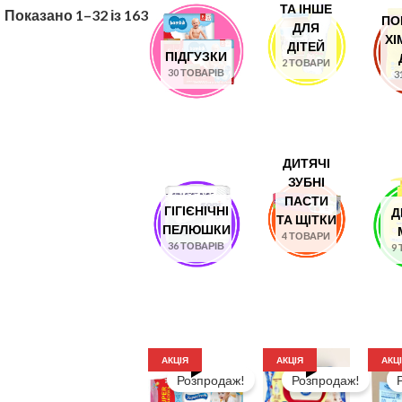
ТА ІНШЕ
Показано 1–32 із 163
ПО
ДЛЯ
ХІ
ДІТЕЙ
ПІДГУЗКИ
2 ТОВАРИ
30 ТОВАРІВ
3
ДИТЯЧІ
ЗУБНІ
ПАСТИ
ГІГІЄНІЧНІ
Д
ТА ЩІТКИ
ПЕЛЮШКИ
4 ТОВАРИ
36 ТОВАРІВ
9
АКЦІЯ
АКЦІЯ
АКЦ
Розпродаж!
Розпродаж!