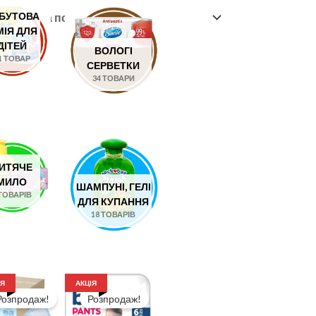
БУТОВА
МІЯ ДЛЯ
ДІТЕЙ
ВОЛОГІ
1 ТОВАР
СЕРВЕТКИ
34 ТОВАРИ
ИТЯЧЕ
МИЛО
ШАМПУНІ, ГЕЛІ
 ТОВАРІВ
ДЛЯ КУПАННЯ
18 ТОВАРІВ
ІЯ
АКЦІЯ
Розпродаж!
Розпродаж!