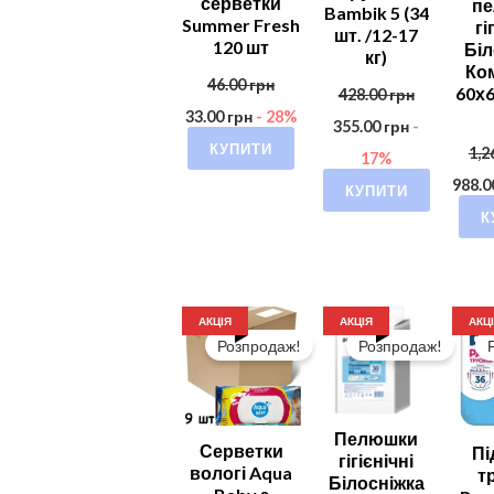
серветки
п
Bambik 5 (34
Summer Fresh
гі
шт. /12-17
120 шт
Біл
кг)
Ком
46.00
грн
60х6
428.00
грн
33.00
грн
- 28%
355.00
грн
-
КУПИТИ
1,2
17%
988.
КУПИТИ
К
АКЦІЯ
АКЦІЯ
АКЦ
Розпродаж!
Розпродаж!
Пелюшки
Серветки
Пі
гігієнічні
вологі Aqua
т
Білосніжка