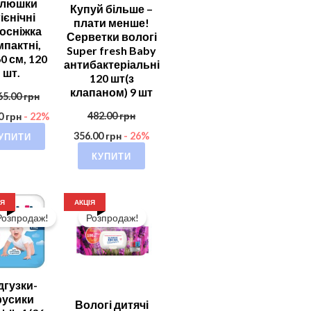
елюшки
Купуй більше –
гієнічні
плати менше!
осніжка
Серветки вологі
пактні,
Super fresh Baby
0 см, 120
антибактеріальні
шт.
120 шт(з
клапаном) 9 шт
65.00
грн
482.00
грн
00
грн
- 22%
УПИТИ
356.00
грн
- 26%
КУПИТИ
ІЯ
АКЦІЯ
Розпродаж!
Розпродаж!
дгузки-
русики
Вологі дитячі