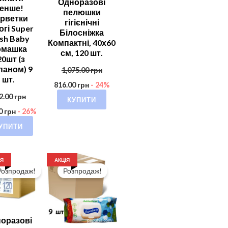
Одноразові
енше!
пелюшки
рветки
гігієнічні
огі Super
Білосніжка
esh Baby
Компактні, 40х60
омашка
см, 120 шт.
20шт (з
паном) 9
1,075.00
грн
шт.
816.00
грн
- 24%
2.00
грн
КУПИТИ
00
грн
- 26%
УПИТИ
ІЯ
АКЦІЯ
Розпродаж!
Розпродаж!
оразові