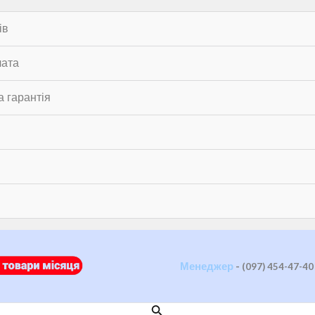
ів
лата
 гарантія
Менеджер
-
(097) 454-47-40
Пошук