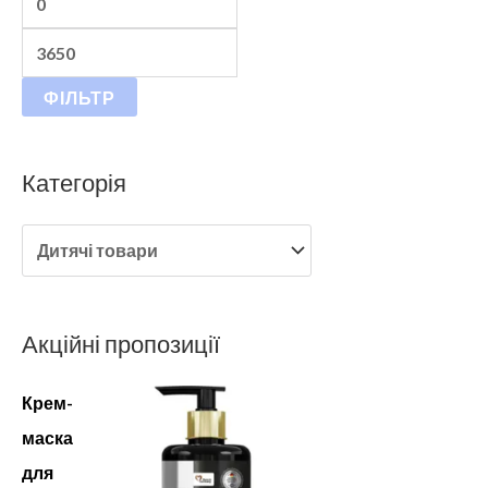
ФІЛЬТР
Категорія
Акційні пропозиції
Крем-
маска
для