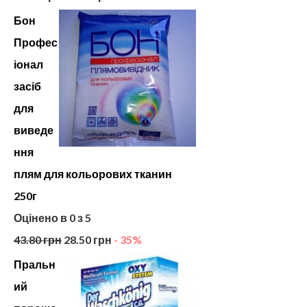
Бон
Профес
іонал
засіб
для
виведе
ння
плям для кольорових тканин
250г
Оцінено в
0
з 5
43.80
грн
28.50
грн
- 35%
Пральн
ий