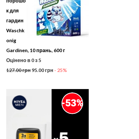
порошо
к для
гардин
Waschk
onig
Gardinen, 10 прань, 600 г
Оцінено в
0
з 5
127.00
грн
95.00
грн
- 25%