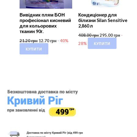
Вивідник плям БОН
Кондиціонер для
професіонал кисневий
білизни Silan Sensitive
для кольорових
2,860 л
тканин 90г.
408.00
грн
295.00
грн
-
21.20
грн
12.70
грн
- 40%
КУПИТИ
28%
КУПИТИ