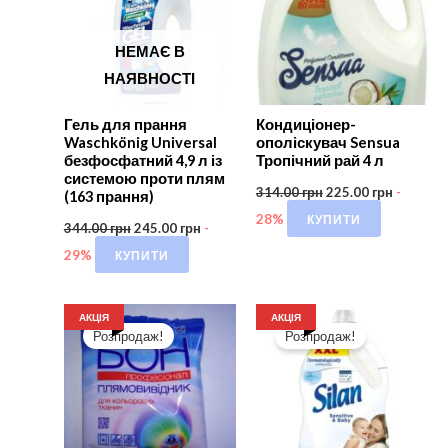
НЕМАЄ В
НАЯВНОСТІ
Гель для прання
Кондиціонер-
Waschkönig Universal
ополіскувач Sensua
безфосфатний 4,9 л із
Тропічний рай 4 л
системою проти плям
314.00
грн
225.00
грн
-
(163 прання)
КУПИТИ
28%
344.00
грн
245.00
грн
-
КУПИТИ
29%
АКЦІЯ
АКЦІЯ
Розпродаж!
Розпродаж!