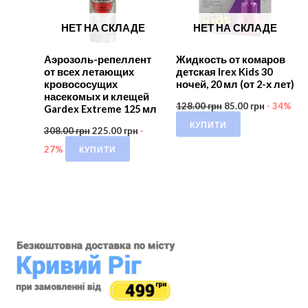
НЕТ НА СКЛАДЕ
НЕТ НА СКЛАДЕ
Аэрозоль-репеллент
Жидкость от комаров
от всех летающих
детская Irex Kids 30
кровососущих
ночей, 20 мл (от 2-х лет)
насекомых и клещей
128.00
грн
85.00
грн
- 34%
Gardex Extreme 125 мл
КУПИТИ
308.00
грн
225.00
грн
-
КУПИТИ
27%