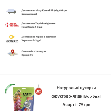
Натуральні цукерки
фруктово-ягідні Bob Snail
Асорті - 79 грн