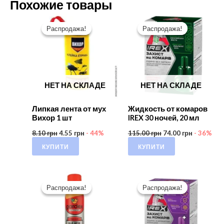
Похожие товары
Распродажа!
Распродажа!
Распродажа!
Распродажа!
НЕТ НА СКЛАДЕ
НЕТ НА СКЛАДЕ
Липкая лента от мух
Жидкость от комаров
Вихор 1 шт
IREX 30 ночей, 20 мл
8.10
грн
4.55
грн
- 44%
115.00
грн
74.00
грн
- 36%
КУПИТИ
КУПИТИ
Распродажа!
Распродажа!
Распродажа!
Распродажа!