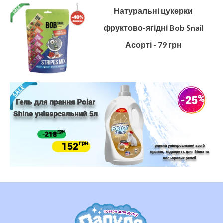
Натуральні цукерки
фруктово-ягідні Bob Snail
Асорті - 79 грн