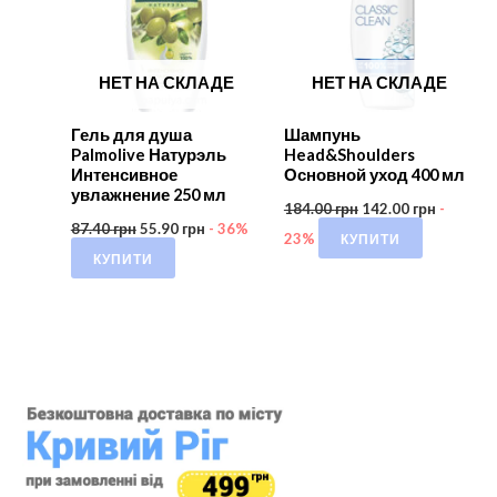
НЕТ НА СКЛАДЕ
НЕТ НА СКЛАДЕ
Гель для душа
Шампунь
Palmolive Натурэль
Head&Shoulders
Интенсивное
Основной уход 400 мл
увлажнение 250 мл
184.00
грн
142.00
грн
-
87.40
грн
55.90
грн
- 36%
КУПИТИ
23%
КУПИТИ