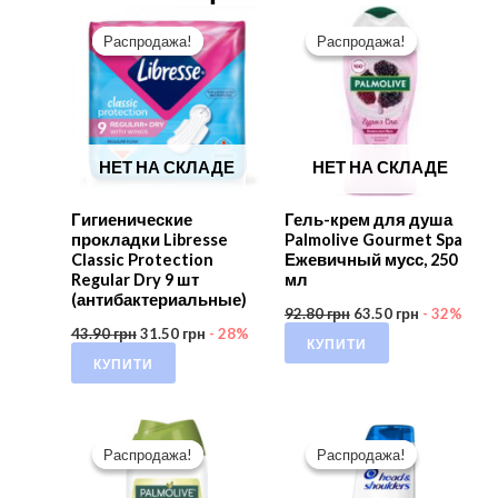
Распродажа!
Распродажа!
Распродажа!
Распродажа!
НЕТ НА СКЛАДЕ
НЕТ НА СКЛАДЕ
Гигиенические
Гель-крем для душа
прокладки Libresse
Palmolive Gourmet Spa
Classic Protection
Ежевичный мусс, 250
Regular Dry 9 шт
мл
(антибактериальные)
92.80
грн
63.50
грн
- 32%
43.90
грн
31.50
грн
- 28%
КУПИТИ
КУПИТИ
Распродажа!
Распродажа!
Распродажа!
Распродажа!