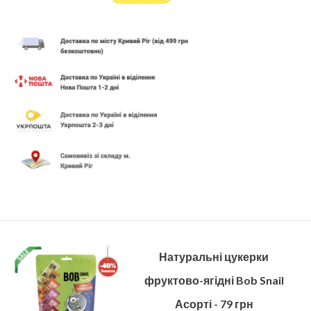
Натуральні цукерки
фруктово-ягідні Bob Snail
Асорті - 79 грн